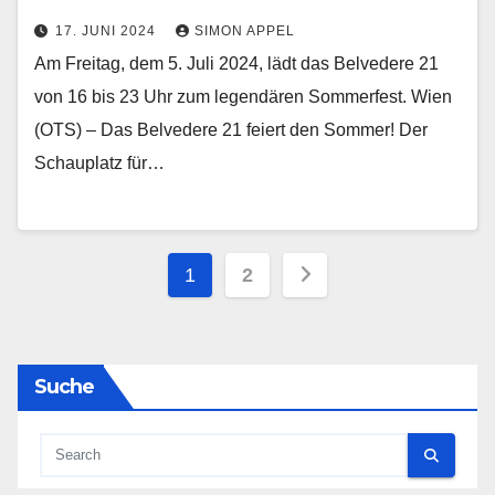
17. JUNI 2024
SIMON APPEL
Am Freitag, dem 5. Juli 2024, lädt das Belvedere 21
von 16 bis 23 Uhr zum legendären Sommerfest. Wien
(OTS) – Das Belvedere 21 feiert den Sommer! Der
Schauplatz für…
Seitennummerieru
1
2
der
Beiträge
Suche