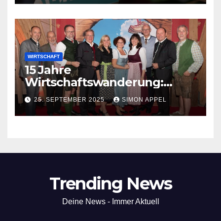
Leoben
WIRTSCHAFT
15 Jahre
Wirtschaftswanderung:
Wirtschaft und Politik im
25. SEPTEMBER 2025
SIMON APPEL
Dialog am Berg
Trending News
Deine News - Immer Aktuell