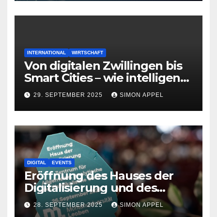
INTERNATIONAL
WIRTSCHAFT
Von digitalen Zwillingen bis
Smart Cities – wie intelligente
Systeme die Zukunft
29. SEPTEMBER 2025
SIMON APPEL
gestalten
DIGITAL
EVENTS
Eröffnung des Hauses der
Digitalisierung und des
neuen Chemiezentrums an
28. SEPTEMBER 2025
SIMON APPEL
der Montanuniversität