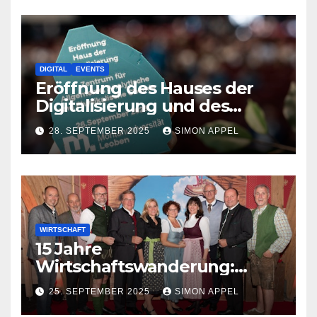
DIGITAL
EVENTS
Eröffnung des Hauses der
Digitalisierung und des
neuen Chemiezentrums an
28. SEPTEMBER 2025
SIMON APPEL
der Montanuniversität
Leoben
WIRTSCHAFT
15 Jahre
Wirtschaftswanderung:
Wirtschaft und Politik im
25. SEPTEMBER 2025
SIMON APPEL
Dialog am Berg