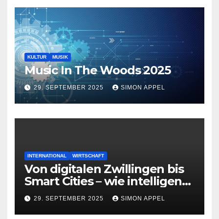
KULTUR
MUSIK
Music In The Woods 2025
29. SEPTEMBER 2025
SIMON APPEL
INTERNATIONAL
WIRTSCHAFT
Von digitalen Zwillingen bis
Smart Cities – wie intelligente
Systeme die Zukunft
29. SEPTEMBER 2025
SIMON APPEL
gestalten