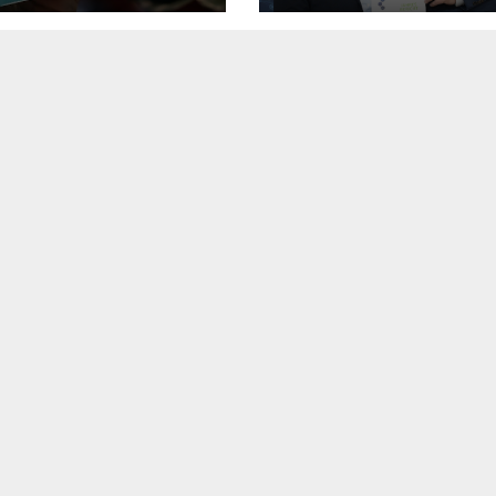
miezentrums
er
anuniversität
ben