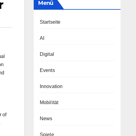
r
Menü
Startseite
AI
Digital
mal
on
Events
nd
Innovation
Mobilität
 of
News
s
Spiele