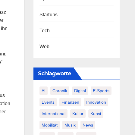
azz
Startups
er
 ihn
Tech
Web
ung
s“
Schlagworte
AI
Chronik
Digital
E-Sports
aus
Events
Finanzen
Innovation
ation
her
International
Kultur
Kunst
Mobilität
Musik
News