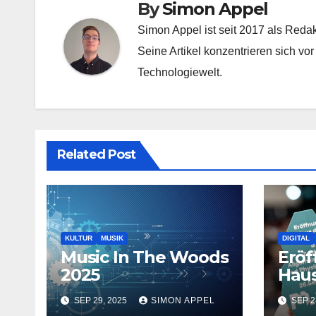
By
Simon Appel
Simon Appel ist seit 2017 als Reda
Seine Artikel konzentrieren sich vo
Technologiewelt.
Related Post
KULTUR
MUSIK
DIGITAL
Music In The Woods
Eröf
2025
Haus
Digi
SEP 29, 2025
SIMON APPEL
SEP 2
des