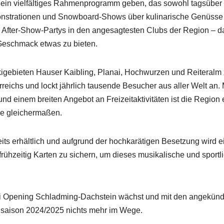
 ein vielfältiges Rahmenprogramm geben, das sowohl tagsüber 
onstrationen und Snowboard-Shows über kulinarische Genüsse 
u After-Show-Partys in den angesagtesten Clubs der Region – d
Geschmack etwas zu bieten.
igebieten Hauser Kaibling, Planai, Hochwurzen und Reiteralm 
reichs und lockt jährlich tausende Besucher aus aller Welt an. 
und einem breiten Angebot an Freizeitaktivitäten ist die Region 
de gleichermaßen.
eits erhältlich und aufgrund der hochkarätigen Besetzung wird e
frühzeitig Karten zu sichern, um dieses musikalische und sportl
Ski Opening Schladming-Dachstein wächst und mit den angekünd
Skisaison 2024/2025 nichts mehr im Wege.