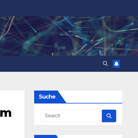
Suche
im