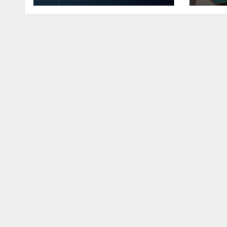
Che
an d
Mont
Leo