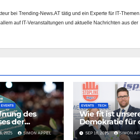
kteur bei Trending-News.AT tätig und ein Experte für IT-Themen
r allem auf IT-Veranstaltungen und aktuelle Nachrichten aus der
EVENTS
EVENTS
TECH
fnung des
Wie fit ist unser
es der
Demokratie für 
talisierung und
digitale Zeit?
8, 2025
SIMON APPEL
SEP 16, 2025
SIMON AP
 neuen