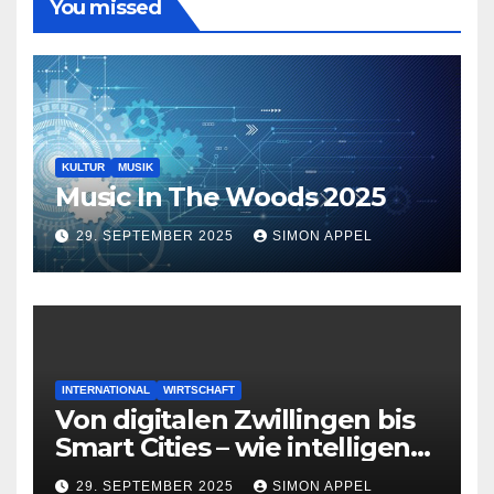
You missed
KULTUR
MUSIK
Music In The Woods 2025
29. SEPTEMBER 2025
SIMON APPEL
INTERNATIONAL
WIRTSCHAFT
Von digitalen Zwillingen bis
Smart Cities – wie intelligente
Systeme die Zukunft
29. SEPTEMBER 2025
SIMON APPEL