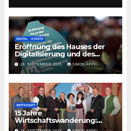
gestalten
DIGITAL
EVENTS
Eröffnung des Hauses der
Digitalisierung und des
neuen Chemiezentrums an
28. SEPTEMBER 2025
SIMON APPEL
der Montanuniversität
Leoben
WIRTSCHAFT
15 Jahre
Wirtschaftswanderung:
Wirtschaft und Politik im
25. SEPTEMBER 2025
SIMON APPEL