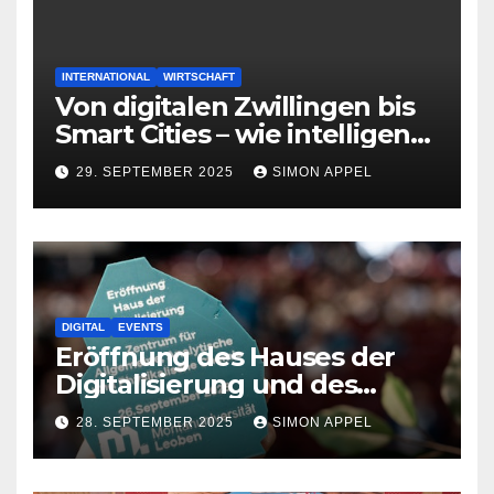
INTERNATIONAL
WIRTSCHAFT
Von digitalen Zwillingen bis
Smart Cities – wie intelligente
Systeme die Zukunft
29. SEPTEMBER 2025
SIMON APPEL
gestalten
DIGITAL
EVENTS
Eröffnung des Hauses der
Digitalisierung und des
neuen Chemiezentrums an
28. SEPTEMBER 2025
SIMON APPEL
der Montanuniversität
Leoben