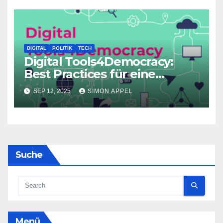
DIGITAL
POLITIK
TECH
Digital Tools4Democracy:
Best Practices für eine
wehrhafte Demokratie
SEP 12, 2025
SIMON APPEL
Suche
Menü