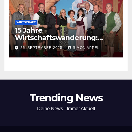
WIRTSCHAFT
15 Jahre
Wirtschaftswanderung:
Wirtschaft und Politik im
25. SEPTEMBER 2025
SIMON APPEL
Dialog am Berg
Trending News
Deine News - Immer Aktuell