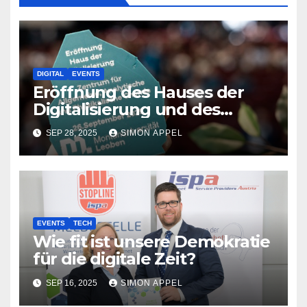
DIGITAL
EVENTS
Eröffnung des Hauses der
Digitalisierung und des
neuen Chemiezentrums an
SEP 28, 2025
SIMON APPEL
der Montanuniversität
Leoben
EVENTS
TECH
Wie fit ist unsere Demokratie
für die digitale Zeit?
SEP 16, 2025
SIMON APPEL