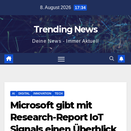
Skip
8. August 2026
17:34
to
content
Trending News
Deine News - Immer Aktuell
AI
DIGITAL
INNOVATION
TECH
Microsoft gibt mit
Research-Report IoT
Signals einen Überblick